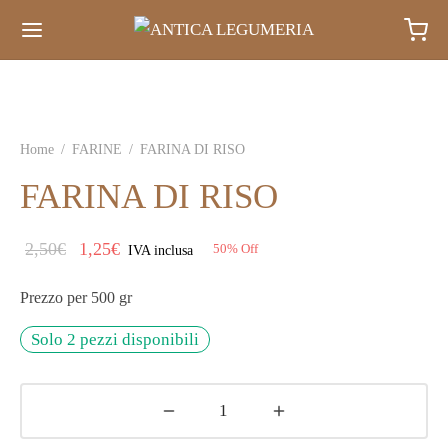
Home
/
FARINE
/
FARINA DI RISO
FARINA DI RISO
Il prezzo
Il
2,50
€
1,25
€
50
%
Off
IVA inclusa
originale
prezzo
Prezzo per 500 gr
era:
attuale
2,50€.
è:
Solo 2 pezzi disponibili
1,25€.