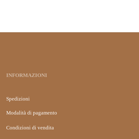
GEL CONTORNO OCCHI
AL GINSENG, CENTELLA
E PROPOLI
10,60
€
IVA inclusa
INFORMAZIONI
Spedizioni
Modalità di pagamento
Condizioni di vendita