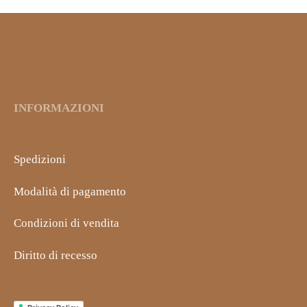
2,50€.
è:
1,25€.
INFORMAZIONI
Spedizioni
Modalità di pagamento
Condizioni di vendita
Diritto di recesso