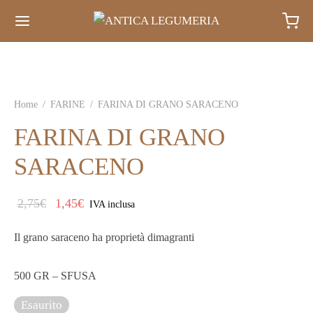
Home
/
FARINE
/
FARINA DI GRANO SARACENO
FARINA DI GRANO
SARACENO
Il prezzo
Il
2,75
€
1,45
€
IVA inclusa
originale
prezzo
Il grano saraceno ha proprietà dimagranti
era:
attuale
2,75€.
è:
500 GR – SFUSA
1,45€.
Esaurito