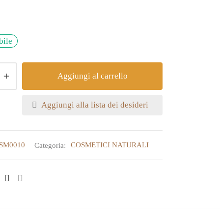
bile
Aggiungi al carrello
Aggiungi alla lista dei desideri
SM0010
Categoria:
COSMETICI NATURALI