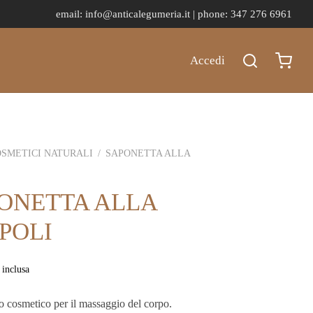
email:
info@anticalegumeria.it |
phone: 347 276 6961
Accedi
SMETICI NATURALI
/
SAPONETTA ALLA
ONETTA ALLA
POLI
 inclusa
o cosmetico per il massaggio del corpo.