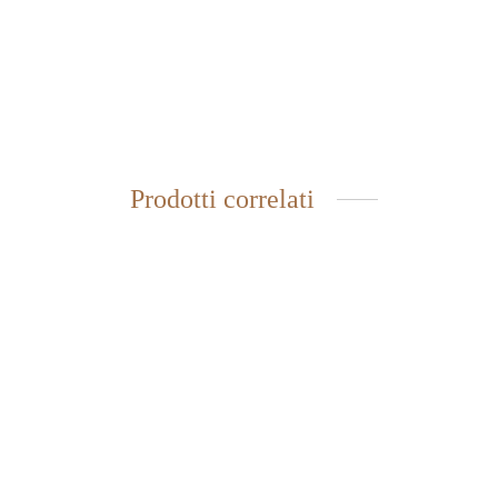
Prodotti correlati
CREMA PIEDI ALLA PROPOLI,
GEL 
TIMO E ROSMARINO
GINS
11,20
€
10,60
IVA inclusa