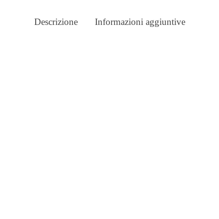
Descrizione
Informazioni aggiuntive
CONTORNO OCCHI AL
ENG, CENTELLA E PROPOLI
LATTE DETERGENTE ALLA
PROPOLI, CETRIOLO E
€
IVA inclusa
AMAMELIDE