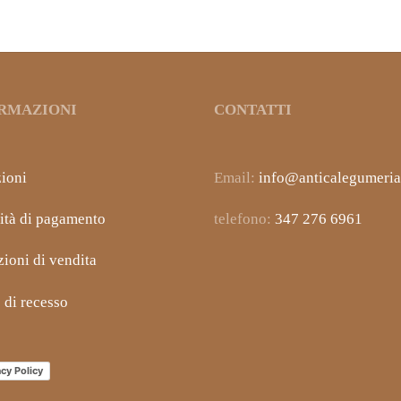
9,90
€
IVA inclusa
RMAZIONI
CONTATTI
ioni
Email:
info@anticalegumeria.
ità di pagamento
telefono:
347 276 6961
ioni di vendita
o di recesso
acy Policy