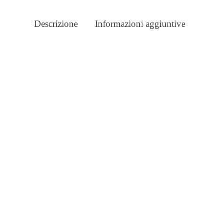
Descrizione
Informazioni aggiuntive
E DI TARASSACO
MIELE DI ARANCIO
9,40
€
IVA inclusa
IVA inclusa