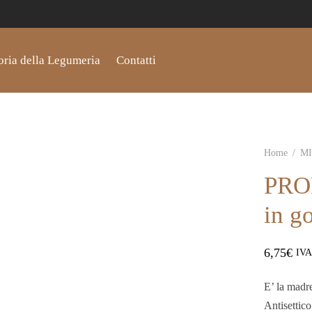
oria della Legumeria
Contatti
Home
/
M
PRO
in g
6,75
€
IVA
E’ la madre 
Antisettico