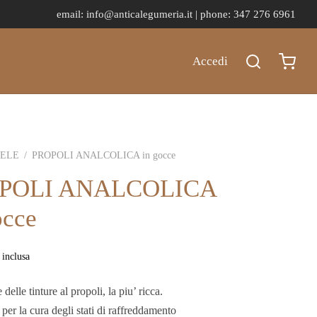
email:
info@anticalegumeria.it |
phone: 347 276 6961
Accedi
IELE
/
PROPOLI ANALCOLICA in gocce
POLI ANALCOLICA
occe
 inclusa
delle tinture al propoli, la piu’ ricca.
 per la cura degli stati di raffreddamento