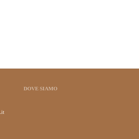
MIELE DI LAVANDA
9,40
€
IVA inclusa
DOVE SIAMO
it