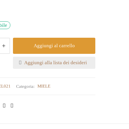
bile
Aggiungi al carrello
Aggiungi alla lista dei desideri
EL021
Categoria:
MIELE