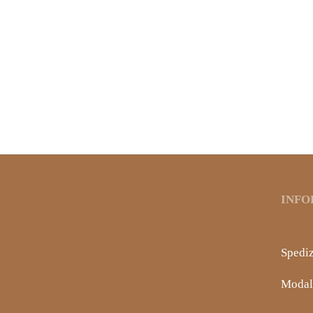
MIELE ERICA
MIEL
8,75
€
8,40
€
INFO
Spediz
Modal