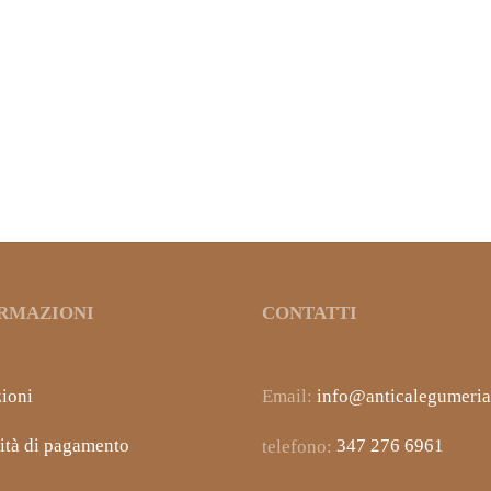
E DI SULLA
MIELE DI CASTAGNO
9,40
€
IVA inclusa
IVA inclusa
RMAZIONI
CONTATTI
ioni
Email:
info@anticalegumeria.
ità di pagamento
telefono:
347 276 6961