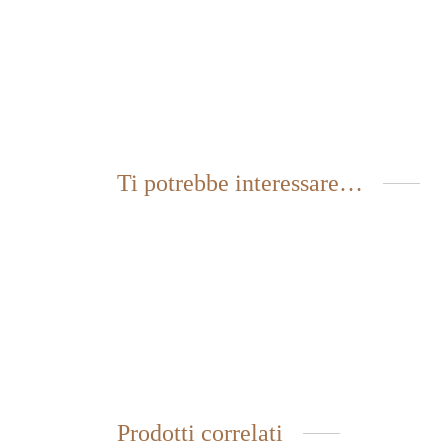
Ti potrebbe interessare…
MIELE DI EUCALIPTO
MIEL
9,80
€
9,55
€
IVA inclusa
Prodotti correlati