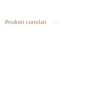
Prodotti correlati
MIELE DI CILIEGIO
PROPOLI ANALCOLICA
6,30
€
IVA inclusa
in gocce
6,75
€
IVA inclusa
MIELE DI LIMONE