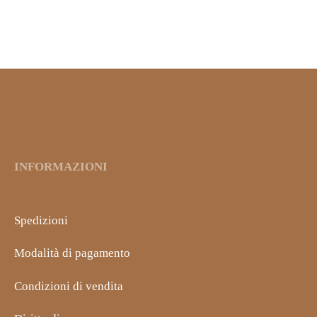
MIPOGEL Miele+ Polline+
9,80
€
IVA inclusa
Pappa Reale
5,70
€
IVA inclusa
INFORMAZIONI
Spedizioni
Modalità di pagamento
Condizioni di vendita