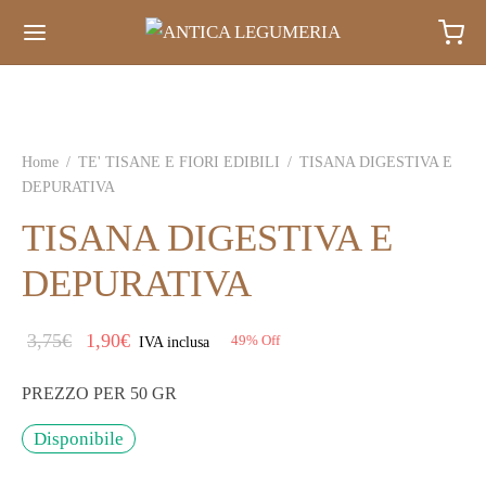
Home
/
TE' TISANE E FIORI EDIBILI
/
TISANA DIGESTIVA E
DEPURATIVA
TISANA DIGESTIVA E
DEPURATIVA
Il prezzo
Il
3,75
€
1,90
€
49
%
Off
IVA inclusa
originale
prezzo
PREZZO PER 50 GR
era:
attuale
3,75€.
è:
Disponibile
1,90€.