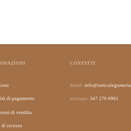
LLA DISIDRATATA
CUMINO IN POLVERE
1,95
€
IVA inclusa
IVA inclusa
RMAZIONI
CONTATTI
ioni
Email:
info@anticalegumeria.
ità di pagamento
telefono:
347 276 6961
ioni di vendita
o di recesso