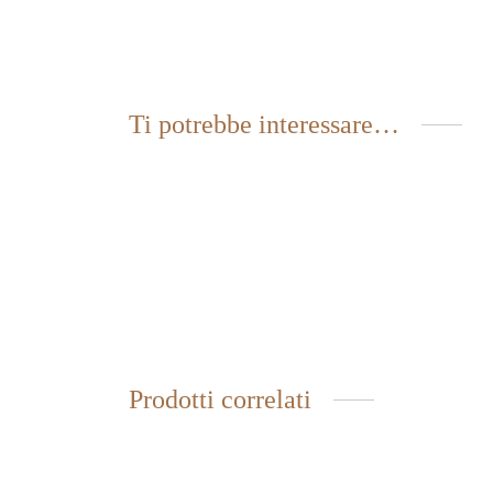
Ti potrebbe interessare…
PEPERONCINO INTERO
PEPE
3,30
€
3,50
€
IVA inclusa
Prodotti correlati