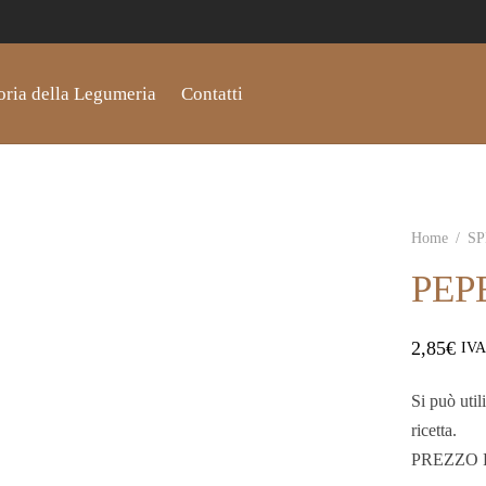
oria della Legumeria
Contatti
Home
/
SP
PEP
2,85
€
IVA
Si può util
ricetta.
PREZZO 