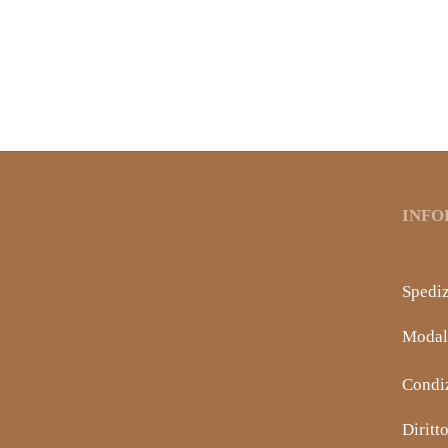
SEMI DI FINOCCHIO
CIPO
2,25
€
2,90
€
IVA inclusa
INFO
Spediz
Modal
Condiz
Diritt