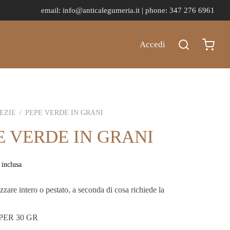
email:
info@anticalegumeria.it |
phone: 347 276 6961
Accedi
EZIE
/
PEPE VERDE IN GRANI
E VERDE IN GRANI
 inclusa
izzare intero o pestato, a seconda di cosa richiede la
PER 30 GR