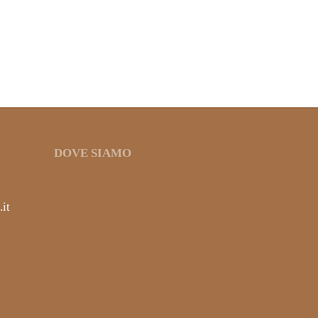
PAPRIKA AFFUMICATA
3,50
€
IVA inclusa
DOVE SIAMO
it