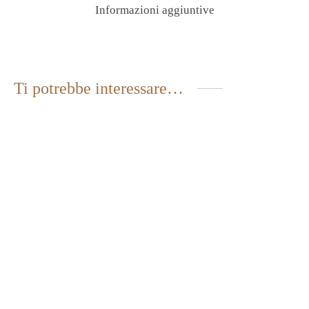
Informazioni aggiuntive
Ti potrebbe interessare…
MARMELLATA DI
MARMELLATA DI
ALBICOCCA SENZA
FRUTTI DI BOSCO SENZA
ZUCCHERO
ZUCCHERO
3,95
€
4,25
€
IVA inclusa
IVA inclusa