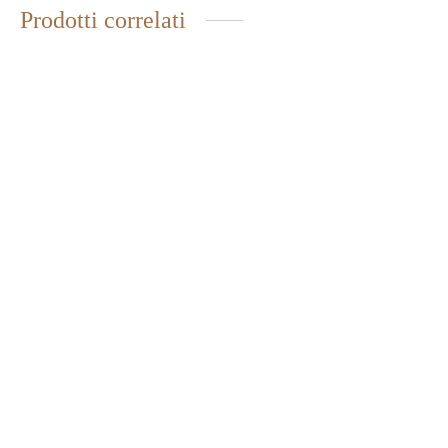
Prodotti correlati
MARMELLATA EXTRA DI
MARMELLATA EXTRA
ROSA CANINA
MIRTILLI NERI
4,30
€
5,10
€
IVA inclusa
IVA inclusa
MARMELLATA EXTRA DI
MARMELLATA EXTRA
FRAGOLE
AMARENE
4,30
€
5,10
€
IVA inclusa
IVA inclusa