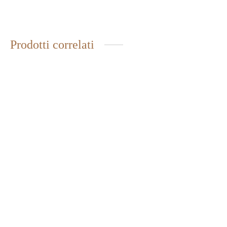
MILLEFIORI
2,80
€
IVA inclusa
Prodotti correlati
GOMASIO
SALSA DI SOIA
4,80
€
IVA inclusa
CLEARSPRING 150 ML
4,50
€
IVA inclusa