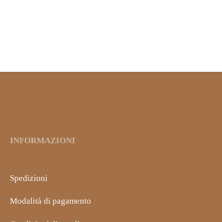
CHIPS DI VERDURE DA
APERITIVO
GELATINE AL MIELE E
MANDARINO SENZA
3,30
€
IVA inclusa
GLUTINE
4,95
€
IVA inclusa
INFORMAZIONI
Spedizioni
Modalità di pagamento