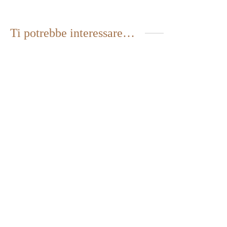
Ti potrebbe interessare…
GRANO PER PASTIERA
AROMA NATURALE
1,95
€
IVA inclusa
FIORI D’ARANCIO
2,70
€
IVA inclusa
AROMA NATURALE