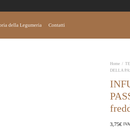
oria della Legumeria
Contatti
Home
/
TE
DELLA PASS
INF
PASS
fred
3,75
€
IVA