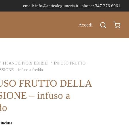
email:
info@anticalegumeria.it |
phone: 347 276 6961
Accedi
' TISANE E FIORI EDIBILI
/
INFUSO FRUTTO
IONE – infuso a freddo
USO FRUTTO DELLA
IONE – infuso a
do
 inclusa