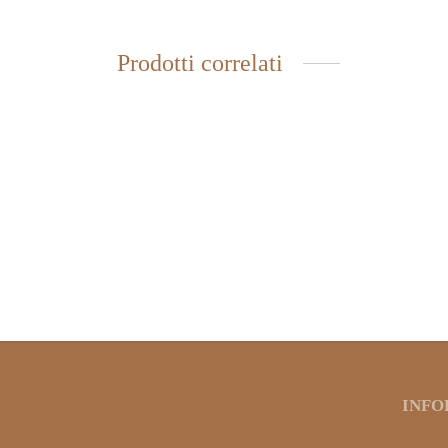
Prodotti correlati
-
INFU
TISANORSI MIRTILLO E YOGURT
ACCHI
4,00
€
IVA inclusa
3,75
€
INFO