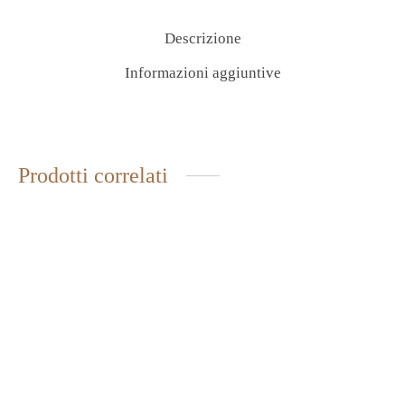
Descrizione
Informazioni aggiuntive
Prodotti correlati
CARPACCIO DI TARTUFO
ESTIVO
CARCIOFINI INTERI
FATTORIA S.ANNA
17,80
€
IVA inclusa